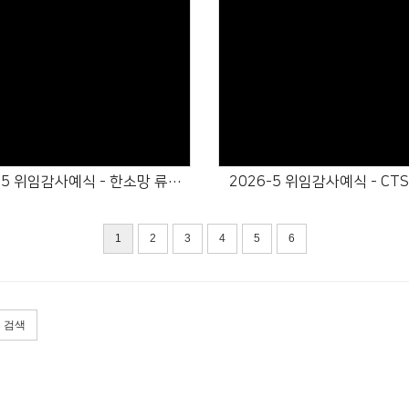
Views
Views
2026-5 위임감사예식 - 한소망 류영모목사 유빛
2026-5 위임감사예식 - CT
1
2
3
4
5
6
검색