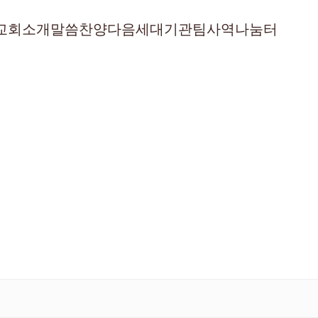
교회소개
말씀
찬양
다음세대
기관
팀사역
나눔터