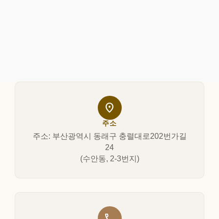
location_on
주소
주소: 부산광역시 동래구 충렬대로202번가길
24
(수안동, 2-3번지)
call