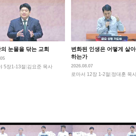
안의 눈물을 닦는 교회
변화된 인생은 어떻게 살
하는가
.05
2026.08.07
 5장1-13절
|
김요준 목사
로마서 12장 1-2절
|
정대훈 목