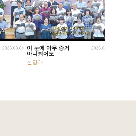
이 눈에 아무 증거
2026년
2026.08.04
2026.08.02
아니뵈어도
리조이
찬양대
찬양단