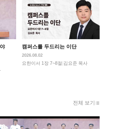
아야
캠퍼스를 두드리는 이단
2026.08.02
요한이서 1장 7~8절
|
김요준 목사
사
전체 보기