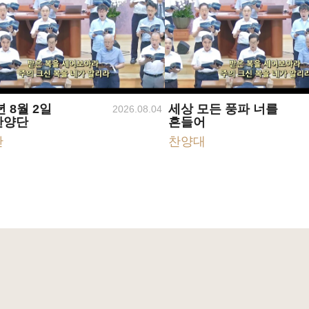
년 8월 2일
세상 모든 풍파 너를
2026.08.04
찬양단
흔들어
단
찬양대