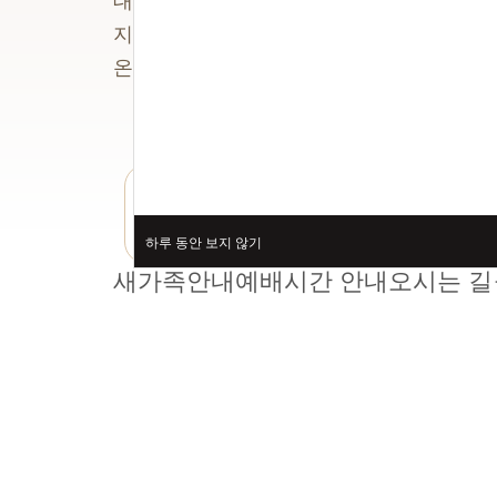
대한예수교장로회 통합교단에 소속된 교회
지역사회와 함께 하며, 나라와 민족을 위해 
온 열방을 향하여 복음을 힘써 전하는 건강
하루 동안 보지 않기
새가족안내
예배시간 안내
오시는 길