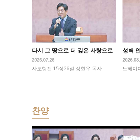
다시 그 땅으로 더 깊은 사랑으로
성벽 
2026.07.26
2026.08
사도행전 15장36절
|
정현우 목사
느헤미야
찬양