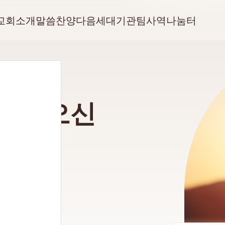
교회소개
말씀
찬양
다음세대
기관
팀사역
나눔터
회에 오신