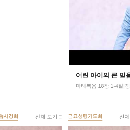
어린 아이의 큰 믿
마태복음 18장 1-4절
|
정
씀사경회
금요성령기도회
전체 보기
전체