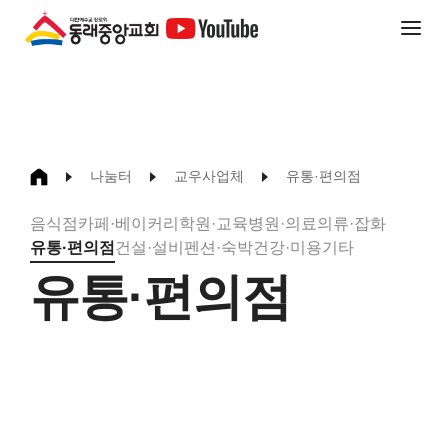
나눔터
교우사업체
유통·편의점
음식점
카페·베이커리
학원·교육
병원·의료
의류·잡화
유통·편의점
건설·설비
펜션·숙박
건강·미용
기타
유통·편의점