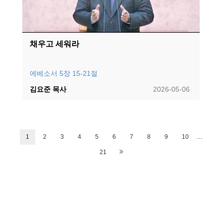
채우고 세워라
에베소서 5장 15-21절
김요준 목사
2026-05-06
...
1
2
3
4
5
6
7
8
9
10
21