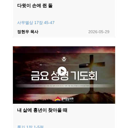
다윗이 손에 쥔 돌
사무엘상 17장 45-47
정현우 목사
2026-05-29
내 삶에 흉년이 찾아올 때
룻기 1장 1-5절