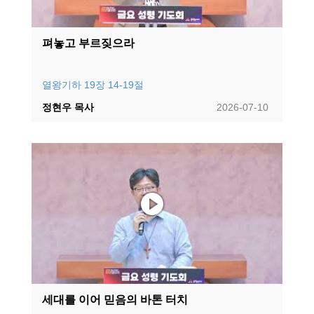
펴놓고 부르짖으라
열왕기하 19장 14-19절
정현우 목사
2026-07-10
세대를 이어 믿음의 바톤 터치