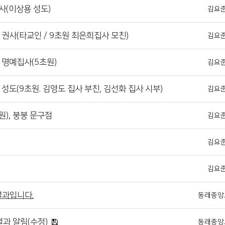
사(이상용 성도)
김요
 권사(타교인 / 9초원 최은희집사 모친)
김요
 명예집사(5초원)
김요
성도(9초원. 김영도 집사 부친, 김선화 집사 시부)
김요
원), 붕붕 문구점
김요
김요
김요
결과입니다.
동래중앙
결과 알림(수정)
동래중앙