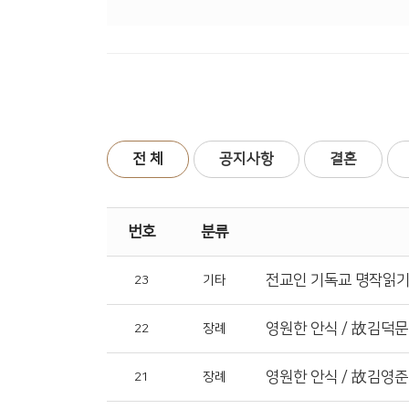
전 체
공지사항
결혼
번호
분류
전교인 기독교 명작읽
23
기타
영원한 안식 / 故김덕문 
22
장례
영원한 안식 / 故김영준
21
장례