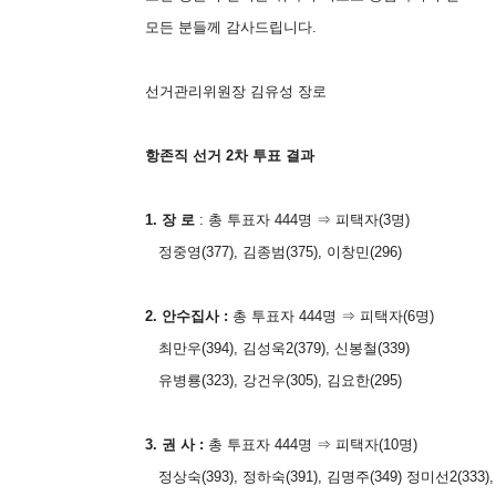
모든 분들께 감사드립니다.
선거관리위원장 김유성 장로
항존직 선거 2차 투표 결과
1. 장 로
: 총 투표자 444명 ⇒ 피택자(3명)
정중영(377), 김종범(375), 이창민(296)
2. 안수집사 :
총 투표자 444명 ⇒ 피택자(6명)
최만우(394), 김성욱2(379), 신봉철(339)
유병룡(323), 강건우(305), 김요한(295)
3. 권 사 :
총 투표자 444명 ⇒ 피택자(10명)
정상숙(393), 정하숙(391), 김명주(349) 정미선2(333),