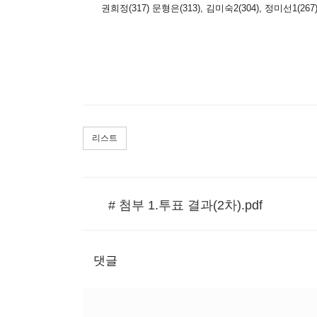
권희정(317) 문형은(313), 김미숙2(304), 정미선1(267)
리스트
# 첨부 1.투표 결과(2차).pdf
댓글