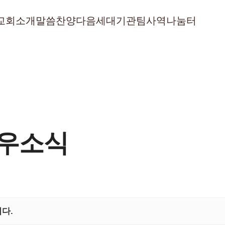
교회소개
말씀
찬양
다음세대
기관
팀사역
나눔터
교우소식
다.