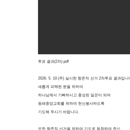
투표 결과(2차).pdf
2026. 5. 10.(주) 실시한 항존직 선거 2차투표 결과입니
새롭게 피택된 분을 위하여
하나님께서 기뻐하시고 충성된 일꾼이 되며
동래중앙교회를 위하여 헌신봉사하도록
기도해 주시기 바랍니다.
또한 항존직 선거을 위하여 기도로 동참하여 주신