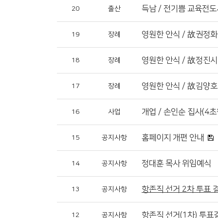
득남 / 전기쁨 교육전도
20
출산
영원한 안식 / 故권정화
19
장례
영원한 안식 / 故정진시
18
장례
영원한 안식 / 故김양호 
17
장례
개업 / 손인순 집사(4초
16
사업
홈페이지 개편 안내
15
공지사항
정대훈 목사 위임예식
14
공지사항
항존직 선거 2차 투표 
13
공지사항
항존직 선거(1차) 투표
12
공지사항