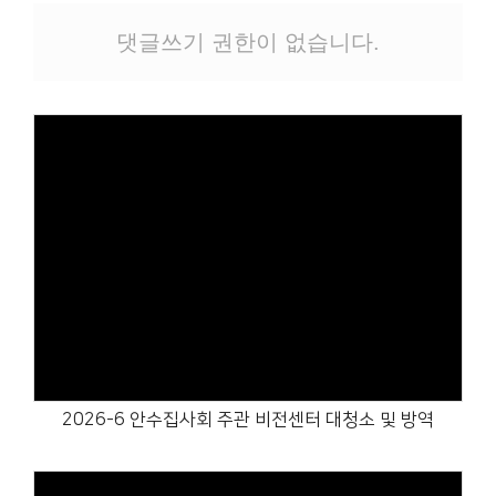
# 첨부 11.파송식2.jpg
# 첨부 12.파송식11-1.jpg
댓글쓰기 권한이 없습니다.
# 첨부 13.파송식11-2.jpg
# 첨부 14.파송식12.jpg
Views
2026-6 안수집사회 주관 비전센터 대청소 및 방역