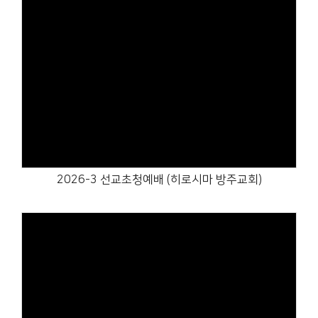
Views
2026-3 선교초청예배 (히로시마 방주교회)